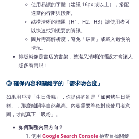
使用易讀的字體（建議 16px 或以上），搭配
適當的行距與段距。
結構清晰的標題（H1、H2、H3）讓使用者可
以快速找到想要的資訊。
圖片需高解析度，避免「破圖」或載入過慢的
情況。
排版就像是書店的書架，整潔又清晰的擺設才會讓人
想多看兩眼！
③ 確保內容和關鍵字的「需求吻合度」
如果用戶搜「生日蛋糕」，你提供的卻是「如何烤生日蛋
糕」，那麼離開率自然飆高。內容需要準確對應使用者意
圖，才能真正「吸粉」。
如何調整內容方向？
使用
Google Search Console
檢查目標關鍵