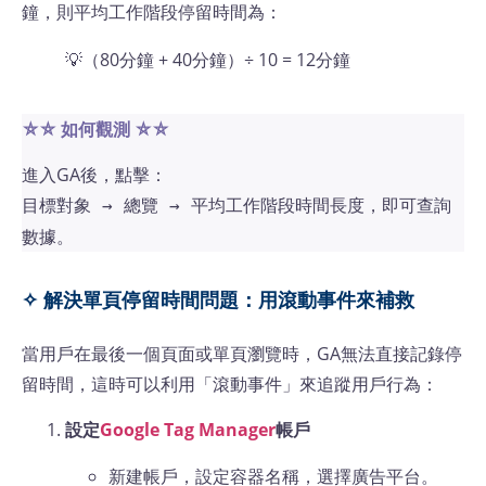
鐘，則平均工作階段停留時間為：
💡（80分鐘 + 40分鐘）÷ 10 = 12分鐘
⛤⛤ 如何觀測
⛤⛤
進入GA後，點擊：
，即可查詢
目標對象 → 總覽 → 平均工作階段時間長度
數據。
✧ 解決單頁停留時間問題：用滾動事件來補救
當用戶在最後一個頁面或單頁瀏覽時，GA無法直接記錄停
留時間，這時可以利用「滾動事件」來追蹤用戶行為：
設定
Google Tag Manager
帳戶
新建帳戶，設定容器名稱，選擇廣告平台。