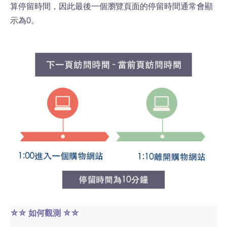
算停留時間，因此最後一個瀏覽頁面的停留時間通常會顯
示為0。
⛤⛤ 如何觀測
⛤⛤