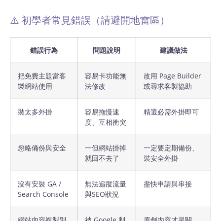
⚠️ 初學者常見錯誤（請避開地雷區）
錯誤行為
問題說明
建議做法
把免費主題當客
容易卡功能無
改用 Page Builder
製網站使用
法修改
或尋求客製協助
裝太多外掛
容易拖慢速
精選必需外掛即可
度、互相衝突
忽略備份與安全
一但網站掛掉
一定要定期備份、
就回不去了
裝安全外掛
沒有安裝 GA /
無法追蹤流量
盡快申請與串接
Search Console
與SEO狀況
網站內容複製別
被 Google 判
原創內容才是關