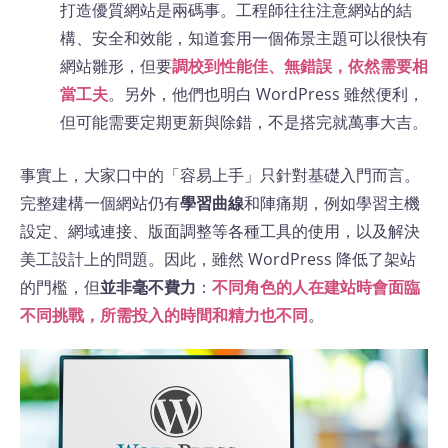
打造優質網站是兩碼事。工程師往往注意網站的結
構、安全和效能，知道套用一個佈景主題可以很快有
網站雛形，但要
調校到性能佳、無錯誤，依然需要相
當工夫
。另外，他們也明白 WordPress 雖然便利，
但可能需要定期更新與除錯，不是搭完就萬事大吉。
事實上，大家口中的「容易上手」只針對基礎入門而言。
完整建構一個網站仍有
學習曲線
和陣痛期，例如學習主機
設定、網域連接、版面調整等各種工具的使用，以及解決
美工設計上的問題​。因此，雖然 WordPress 降低了架站
的門檻，但
並非毫不費力
：
不同角色的人在建站時會面臨
不同挑戰，所需投入的時間和精力也不同
。