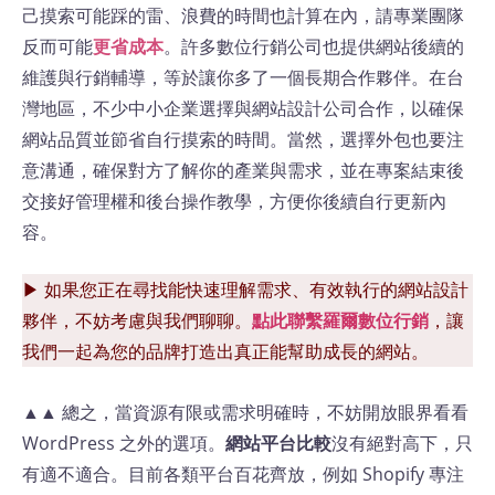
己摸索可能踩的雷、浪費的時間也計算在內，請專業團隊
反而可能
更省成本
。許多數位行銷公司也提供網站後續的
維護與行銷輔導，等於讓你多了一個長期合作夥伴。在台
灣地區，不少中小企業選擇與網站設計公司合作，以確保
網站品質並節省自行摸索的時間。當然，選擇外包也要注
意溝通，確保對方了解你的產業與需求，並在專案結束後
交接好管理權和後台操作教學，方便你後續自行更新內
容。
▶ 如果您正在尋找能快速理解需求、有效執行的網站設計
夥伴，不妨考慮與我們聊聊。
點此聯繫羅爾數位行銷
，讓
我們一起為您的品牌打造出真正能幫助成長的網站。
▲▲ 總之，當資源有限或需求明確時，不妨開放眼界看看
WordPress 之外的選項。
網站平台比較
沒有絕對高下，只
有適不適合。目前各類平台百花齊放，例如 Shopify 專注