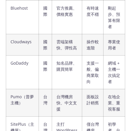
Bluehost
國
官方推薦、
有時速
剛起
際
價格實惠
度不穩
步、預
算有限
者
Cloudways
國
雲端架構
操作較
專業使
際
快、彈性高
進階
用者
GoDaddy
國
知名品牌、
支援一
網域 +
際
購買簡單
般、偏
主機一
商業取
次搞定
向
者
Pumo（普夢
台
台灣機房
面板設
在地企
主機）
灣
快、中文支
計稍舊
業、重
援
視客服
SitePlus（主
台
主打
僅台灣
初學
機屋）
灣
WordPress
機房
者、台