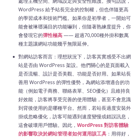
處理主機空間、網域設定與安全性維護​。換句話說，
WordPress 給予站長完全的控制權，但也伴隨更高
的學習成本和技術門檻。如果你是初學者，一開始可
能會被琳瑯滿目的功能嚇到，但隨著熟練度提升，你
會發現它的
彈性極高
—— 超過70,000種外掛和數萬
種主題讓網站功能幾乎無限延伸​。
對網站訪客而言：理想狀況下，訪客其實感受不出網
站是否由 WordPress 架設。他們關心的是頁面載入
是否流暢、設計是否美觀、功能是否好用。如果站長
善用 WordPress 的彈性優勢，為網站添增適合的功
能（例如電子商務、聯絡表單、SEO優化）且維持良
好效能，訪客將享受完善的使用體驗，甚至不會意識
到背後使用的是哪種平台。然而，若站長過度安裝外
掛或忽略優化，訪客可能遇到速度變慢或錯誤訊息，
這會破壞用戶體驗。因此，
WordPress 對訪客體驗
的影響取決於網站管理者如何運用該工具
：用得好，