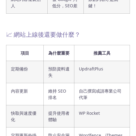
人
低分，SEO差
鍵！
📈 網站上線後還要做什麼？
項目
為什麼重要
推薦工具
定期備份
預防資料遺
UpdraftPlus
失
內容更新
維持 SEO
自己撰寫或請專業公司
排名
代筆
快取與速度優
提升使用者
WP Rocket
化
體驗
定期更新外掛
防止安全漏
Wordfence、iThemes