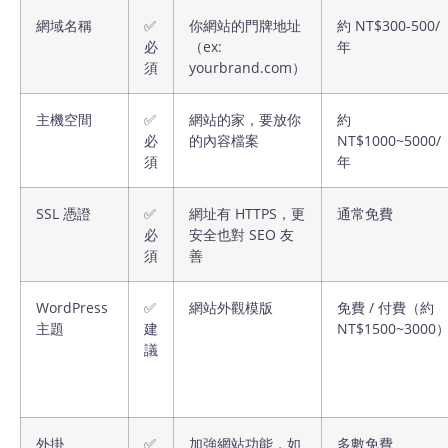
網域名稱
✅
你網站的門牌地址
約 NT$300-500/
必
（ex:
年
須
yourbrand.com）
主機空間
✅
網站的家，要放你
約
必
的內容檔案
NT$1000~5000/
須
年
SSL 憑證
✅
網址有 HTTPS，更
通常免費
必
安全也對 SEO 友
須
善
WordPress
✅
網站外觀模版
免費 / 付費（約
主題
建
NT$1500~3000
議
外掛
✅
加強網站功能，如
多數免費