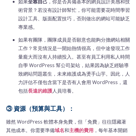
如果
全靠自己
，你是否具備基本的網頁設計美感和技
術背景？若沒有設計師幫忙，你可能需要花時間學習
設計工具、版面配置技巧，否則做出的網站可能缺乏
專業感​。
如果有團隊，團隊成員是否願意也能夠分擔網站相關
工作？常見情況是一開始熱情很高，但中途發現工作
量龐大而沒有人持續投入。甚至有員工利用私人時間
自學 WordPress 幫公司架站，結果因為缺乏經驗導
致網站問題叢生，未來維護成為燙手山芋​。因此，人
力評估不僅包含當下是否有人會用 WordPress，還
包括
長遠的維護
人員培養。
③ 資源（預算與工具）：
雖然 WordPress 軟體本身免費，但「免費」往往隱藏著
其他成本​。你需要準備
域名
和
主機的費用
，每年基本開銷