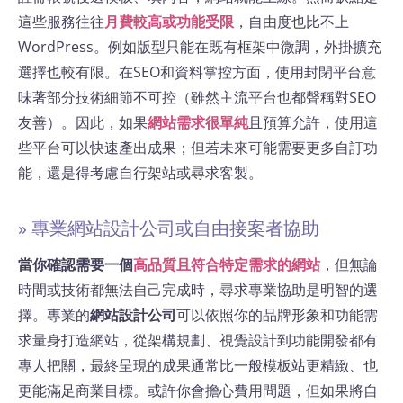
這些服務往往
月費較高或功能受限
，自由度也比不上
WordPress。例如版型只能在既有框架中微調，外掛擴充
選擇也較有限。在SEO和資料掌控方面，使用封閉平台意
味著部分技術細節不可控（雖然主流平台也都聲稱對SEO
友善）。因此，如果
網站需求很單純
且預算允許，使用這
些平台可以快速產出成果；但若未來可能需要更多自訂功
能，還是得考慮自行架站或尋求客製。
» 專業網站設計公司或自由接案者協助
當你確認需要一個
高品質且符合特定需求的網站
，但無論
時間或技術都無法自己完成時，尋求專業協助是明智的選
擇。專業的
網站設計公司
可以依照你的品牌形象和功能需
求量身打造網站，從架構規劃、視覺設計到功能開發都有
專人把關，最終呈現的成果通常比一般模板站更精緻、也
更能滿足商業目標。或許你會擔心費用問題，但如果將自