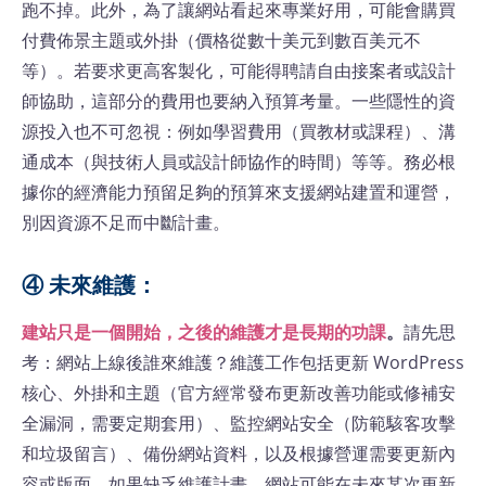
跑不掉。此外，為了讓網站看起來專業好用，可能會購買
付費佈景主題或外掛（價格從數十美元到數百美元不
等）。若要求更高客製化，可能得聘請自由接案者或設計
師協助，這部分的費用也要納入預算考量。一些隱性的資
源投入也不可忽視：例如學習費用（買教材或課程）、溝
通成本（與技術人員或設計師協作的時間）等等。務必根
據你的經濟能力預留足夠的預算來支援網站建置和運營，
別因資源不足而中斷計畫。
④ 未來維護：
建站只是一個開始，之後的維護才是長期的功課
。
請先思
考：網站上線後誰來維護？維護工作包括更新 WordPress
核心、外掛和主題（官方經常發布更新改善功能或修補安
全漏洞，需要定期套用）、監控網站安全（防範駭客攻擊
和垃圾留言）、備份網站資料，以及根據營運需要更新內
容或版面。如果缺乏維護計畫，網站可能在未來某次更新