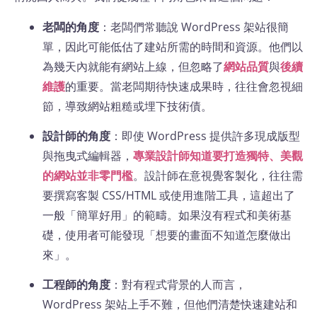
老闆的角度
：老闆們常聽說 WordPress 架站很簡
單，因此可能低估了建站所需的時間和資源。他們以
為幾天內就能有網站上線，但忽略了
網站品質
與
後續
維護
的重要​。當老闆期待快速成果時，往往會忽視細
節，導致網站粗糙或埋下技術債。
設計師的角度
：即使 WordPress 提供許多現成版型
與拖曳式編輯器，
專業設計師知道要打造獨特、美觀
的網站並非零門檻
。設計師在意視覺客製化，往往需
要撰寫客製 CSS/HTML 或使用進階工具，這超出了
一般「簡單好用」的範疇。如果沒有程式和美術基
礎，使用者可能發現「想要的畫面不知道怎麼做出
來」​。
工程師的角度
：對有程式背景的人而言，
WordPress 架站上手不難，但他們清楚快速建站和