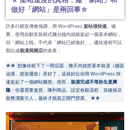
做好「網站」是兩回事⛤
許多行銷宣傳會強調，用 WordPress
架站很快速
。確
實，使用自動安裝程式幾分鐘內就能架起一個基本網站，
但「網站上线」不代表「網站已經做好」。建站過程可以
類比成
裝潢與開店
的差異：
⛤⛤
想像你租下了一間店面，幾天內就把基本裝潢（牆面
油漆、貨架擺放）弄好了，這就好比你用 WordPress 快
速架起了一個網站雛形。然而，
裝潢完成不等於生意興
隆
：你還需要進貨、陳列商品、設定收銀流程，並確保店
面整潔吸引人，最終才能真正開門營業。
⛤⛤