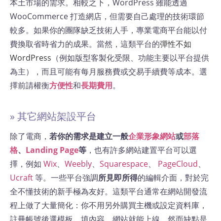
本土市場的需求​。相較之下，WordPress 雖能透過
WooCommerce 打造網店，但需要自己處理的技術環節
較多。如果你的團隊缺乏技術人手，專業電商平台能以付
費換取省時省力的成果。當然，這類平台的
彈性不如
WordPress
（例如版型客製化受限、功能主要以平台提供
為主），而且可能有每月服務費或交易手續費等成本​。選
擇前請權衡
方便性
和
長期費用
。
» 其它網站架設平台
除了電商，
若你的需求是建立一般
企業形象網站
或
部落
格
、
Landing Page
等
，也有許多網站建置平台可以選
擇，例如
Wix
、
Weebly
、
Squarespace
、
PageCloud
、
Ucraft
等。一些平台強調
所見即所得
的編輯介面，對於完
全不懂技術的新手極為友好。這類平台通常在網站開發流
程上做了大量簡化：你不用另外購買主機或設定資料庫，
註冊帳號後選模板、填內容，網站就能上線。然而缺點是